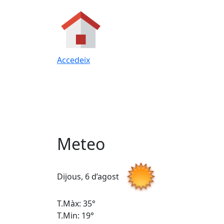
Accedeix
Meteo
Dijous, 6 d’agost
T.Màx: 35°
T.Min: 19°