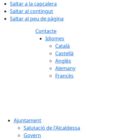
Saltar a la capçalera
Saltar al contingut
Saltar al peu de pàgina
Contacte
Idiomes
Català
Castellà
Anglès
Alemany
Francès
06.08.2026 | 03:04
Ajuntament
Salutació de l'Alcaldessa
Govern