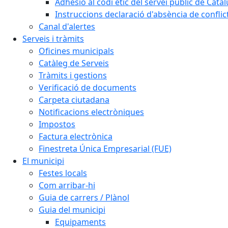
Adhesió al codi ètic del servei públic de Cata
Instruccions declaració d'absència de conflic
Canal d'alertes
Serveis i tràmits
Oficines municipals
Catàleg de Serveis
Tràmits i gestions
Verificació de documents
Carpeta ciutadana
Notificacions electròniques
Impostos
Factura electrònica
Finestreta Única Empresarial (FUE)
El municipi
Festes locals
Com arribar-hi
Guia de carrers / Plànol
Guia del municipi
Equipaments