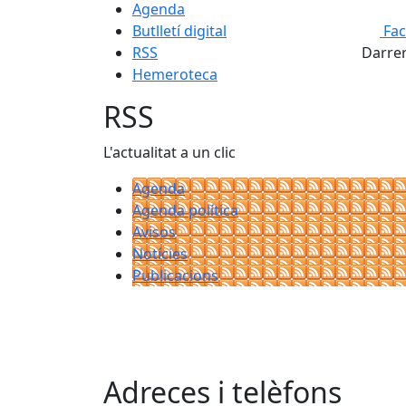
Agenda
Butlletí digital
Fa
RSS
Darrer
Hemeroteca
RSS
L'actualitat a un clic
Agenda
Agenda política
Avisos
Notícies
Publicacions
Adreces i telèfons