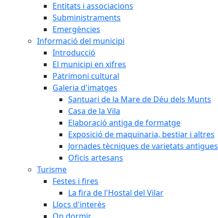
Entitats i associacions
Subministraments
Emergències
Informació del municipi
Introducció
El municipi en xifres
Patrimoni cultural
Galeria d'imatges
Santuari de la Mare de Déu dels Munts
Casa de la Vila
Elaboració antiga de formatge
Exposició de maquinaria, bestiar i altres
Jornades tècniques de varietats antigues
Oficis artesans
Turisme
Festes i fires
La fira de l'Hostal del Vilar
Llocs d'interès
On dormir