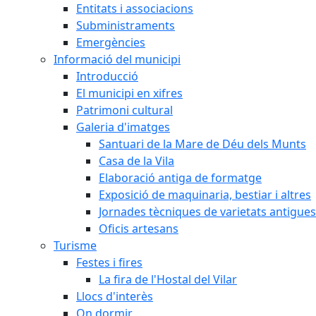
Entitats i associacions
Subministraments
Emergències
Informació del municipi
Introducció
El municipi en xifres
Patrimoni cultural
Galeria d'imatges
Santuari de la Mare de Déu dels Munts
Casa de la Vila
Elaboració antiga de formatge
Exposició de maquinaria, bestiar i altres
Jornades tècniques de varietats antigues
Oficis artesans
Turisme
Festes i fires
La fira de l'Hostal del Vilar
Llocs d'interès
On dormir