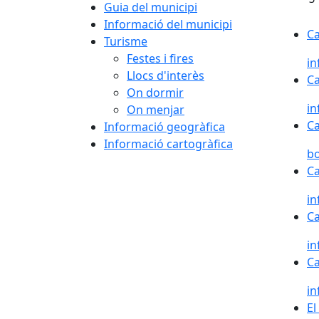
Guia del municipi
Informació del municipi
Ca
Ca
Turisme
Festes i fires
i
Llocs d'interès
Ca
Ca
On dormir
in
On menjar
Ca
Ca
Informació geogràfica
Informació cartogràfica
b
Ca
Ca
i
Ca
Ca
in
Ca
Ca
i
El
El