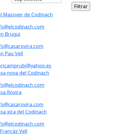
l Masover de Codinach
l Masover de Codinach
nfo@elcodinach.com
n Brugui
n Brugui
fo@casarovira.com
n Pau Vell
n Pau Vell
oricamprubi@yahoo.es
sa nova del Codinach
sa nova del Codinach
nfo@elcodinach.com
sa Rovira
sa Rovira
fo@casarovira.com
sa xica del Codinach
sa xica del Codinach
nfo@elcodinach.com
 Francàs Vell
 Francàs Vell