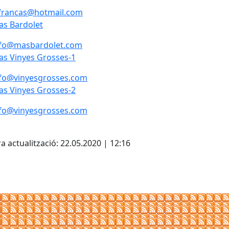
lfrancas@hotmail.com
s Bardolet
s Bardolet
nfo@masbardolet.com
s Vinyes Grosses-1
s Vinyes Grosses-1
nfo@vinyesgrosses.com
s Vinyes Grosses-2
s Vinyes Grosses-2
nfo@vinyesgrosses.com
cebook
X
a actualització: 22.05.2020 | 12:16