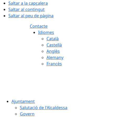
Saltar a la capçalera
Saltar al contingut
Saltar al peu de pàgina
Contacte
Idiomes
Català
Castellà
Anglès
Alemany
Francès
06.08.2026 | 22:01
Ajuntament
Salutació de l'Alcaldessa
Govern