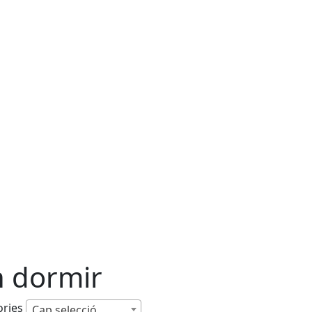
 dormir
ories
Cap selecció