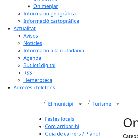
On menjar
Informació geogràfica
Informació cartogràfica
Actualitat
Avisos
Notícies
Informació a la ciutadania
Agenda
Butlletí digital
RSS
Hemeroteca
Adreces i telèfons
El municipi
Turisme
On
Festes locals
Com arribar-hi
Guia de carrers / Plànol
Categ