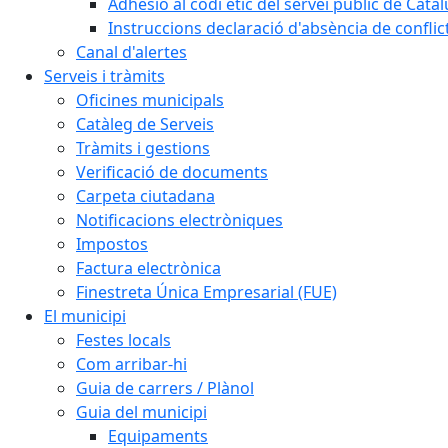
Adhesió al codi ètic del servei públic de Cata
Instruccions declaració d'absència de conflic
Canal d'alertes
Serveis i tràmits
Oficines municipals
Catàleg de Serveis
Tràmits i gestions
Verificació de documents
Carpeta ciutadana
Notificacions electròniques
Impostos
Factura electrònica
Finestreta Única Empresarial (FUE)
El municipi
Festes locals
Com arribar-hi
Guia de carrers / Plànol
Guia del municipi
Equipaments