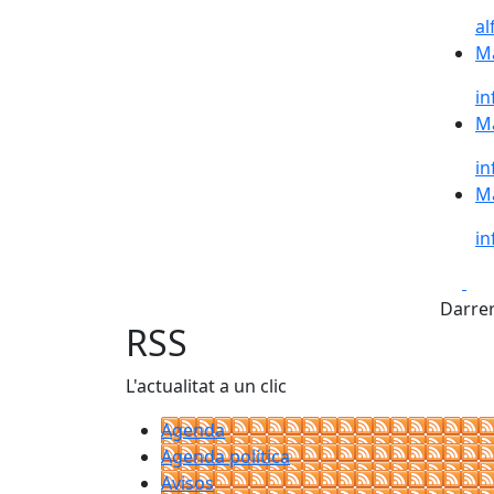
a
Ma
Ma
i
Ma
Ma
i
Ma
Ma
i
Fa
Darrer
RSS
L'actualitat a un clic
Agenda
Agenda política
Avisos