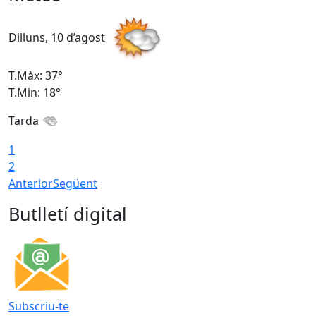
Dilluns, 10 d’agost
D
T.Màx: 37°
T
T.Min: 18°
T
Tarda
T
1
2
Anterior
Següent
Butlletí digital
Subscriu-te