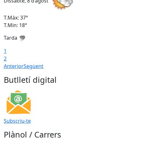
Dissabte, 8 d’agost
D
T.Màx: 37°
T
T.Min: 18°
T
Tarda
T
1
2
Anterior
Següent
Butlletí digital
Subscriu-te
Plànol / Carrers