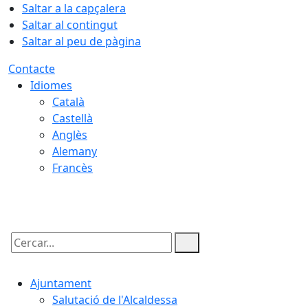
Saltar a la capçalera
Saltar al contingut
Saltar al peu de pàgina
Contacte
Idiomes
Català
Castellà
Anglès
Alemany
Francès
08.08.2026 | 07:56
Cercar:
Ajuntament
Salutació de l'Alcaldessa