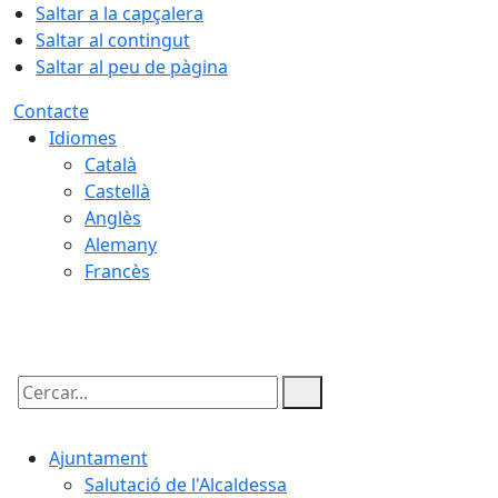
Saltar a la capçalera
Saltar al contingut
Saltar al peu de pàgina
Contacte
Idiomes
Català
Castellà
Anglès
Alemany
Francès
08.08.2026 | 17:32
Cercar:
Ajuntament
Salutació de l'Alcaldessa