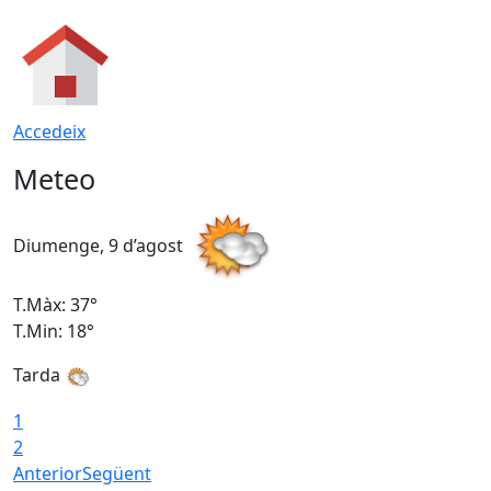
Accedeix
Meteo
Diumenge, 9 d’agost
D
T.Màx: 37°
T
T.Min: 18°
T
Tarda
T
1
2
Anterior
Següent