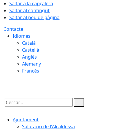
Saltar a la capçalera
Saltar al contingut
Saltar al peu de pàgina
Contacte
Idiomes
Català
Castellà
Anglès
Alemany
Francès
10.08.2026 | 02:09
Cercar:
Ajuntament
Salutació de l'Alcaldessa