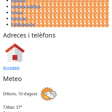
Agenda
Agenda política
Avisos
Notícies
Publicacions
Adreces i telèfons
Accedeix
Meteo
Dilluns, 10 d’agost
D
T.Màx: 37°
T