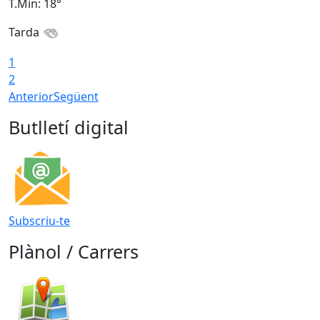
T.Min: 18°
T
Tarda
T
1
2
Anterior
Següent
Butlletí digital
Subscriu-te
Plànol / Carrers