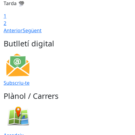
Tarda
T
1
2
Anterior
Següent
Butlletí digital
Subscriu-te
Plànol / Carrers