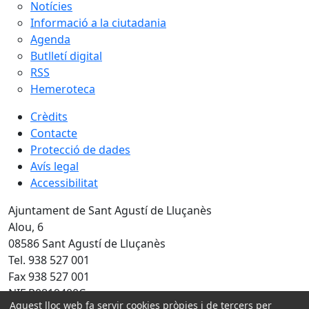
Notícies
Informació a la ciutadania
Agenda
Butlletí digital
RSS
Hemeroteca
Crèdits
Contacte
Protecció de dades
Avís legal
Accessibilitat
Ajuntament de Sant Agustí de Lluçanès
Alou, 6
08586 Sant Agustí de Lluçanès
Tel. 938 527 001
Fax 938 527 001
NIF P0819400C
Aquest lloc web fa servir cookies pròpies i de tercers per