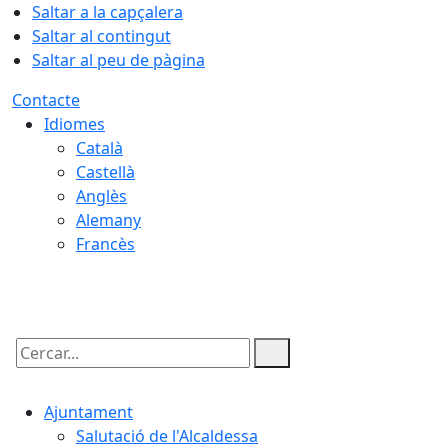
Saltar a la capçalera
Saltar al contingut
Saltar al peu de pàgina
Contacte
Idiomes
Català
Castellà
Anglès
Alemany
Francès
08.08.2026 | 06:42
Cercar:
Ajuntament
Salutació de l'Alcaldessa