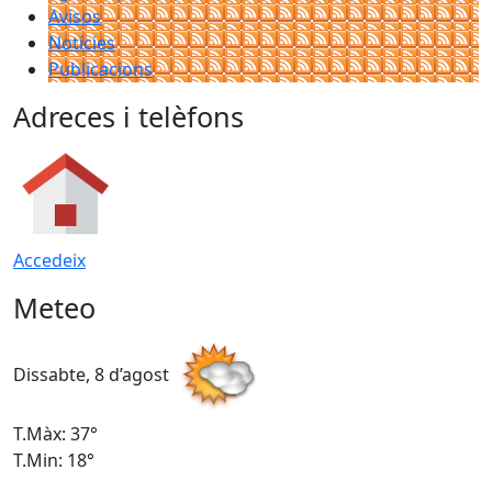
Avisos
Notícies
Publicacions
Adreces i telèfons
Accedeix
Meteo
Dissabte, 8 d’agost
D
T.Màx: 37°
T
T.Min: 18°
T