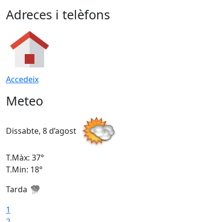
Adreces i telèfons
Accedeix
Meteo
Dissabte, 8 d’agost
D
T.Màx: 37°
T
T.Min: 18°
T
Tarda
T
1
2