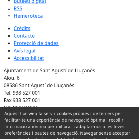
Butlletí digital
RSS
Hemeroteca
Crèdits
Contacte
Protecció de dades
Avís legal
Accessibilitat
Ajuntament de Sant Agustí de Lluçanès
Alou, 6
08586 Sant Agustí de Lluçanès
Tel. 938 527 001
Fax 938 527 001
NIF P0819400C
Aquest lloc web fa servir cookies pròpies i de tercers per
Amb la col·laboració de:
facilitar-te una experiència de navegació òptima i recollir
informació anònima per millorar i adaptar-nos a les teves
preferències i pautes de navegació. Navegar sense acceptar