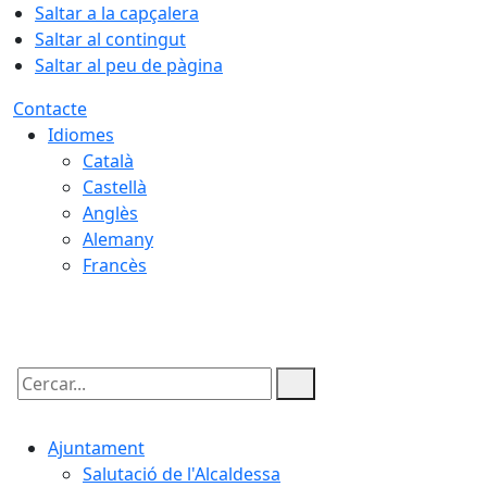
Saltar a la capçalera
Saltar al contingut
Saltar al peu de pàgina
Contacte
Idiomes
Català
Castellà
Anglès
Alemany
Francès
07.08.2026 | 14:22
Cercar:
Ajuntament
Salutació de l'Alcaldessa