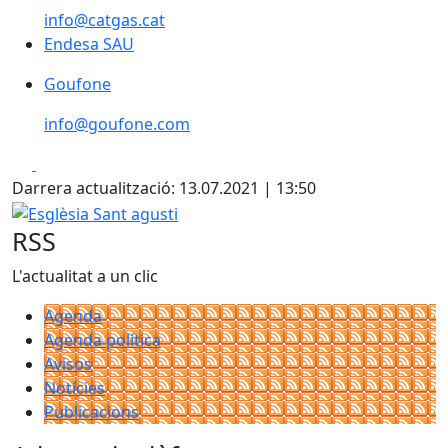
info@catgas.cat
Endesa SAU
Endesa SAU
Goufone
Goufone
info@goufone.com
Facebook
X
Darrera actualització: 13.07.2021 | 13:50
Esglèsia Sant agusti
RSS
L'actualitat a un clic
Agenda
Agenda política
Avisos
Notícies
Publicacions