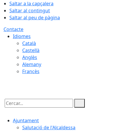
Saltar a la capçalera
Saltar al contingut
Saltar al peu de pàgina
Contacte
Idiomes
Català
Castellà
Anglès
Alemany
Francès
08.08.2026 | 01:46
Cercar:
Ajuntament
Salutació de l'Alcaldessa