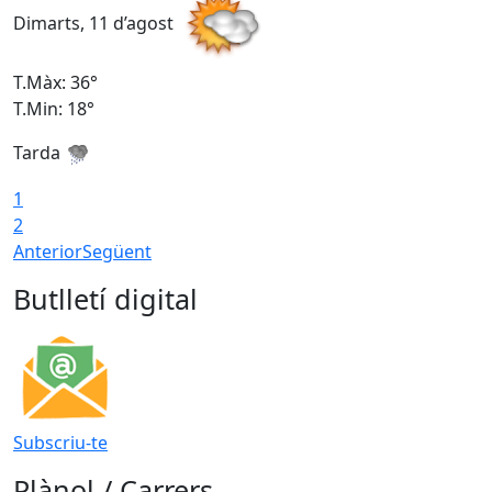
Dimarts, 11 d’agost
D
T.Màx: 36°
T
T.Min: 18°
T
Tarda
T
1
2
Anterior
Següent
Butlletí digital
Subscriu-te
Plànol / Carrers