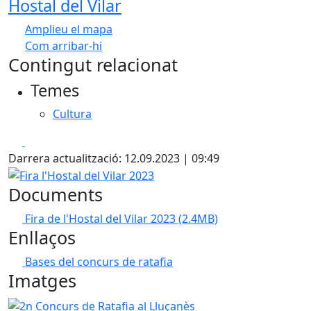
Hostal del Vilar
Amplieu el mapa
Com arribar-hi
Leaflet
| ©
OpenStreetMap
contributors
Contingut relacionat
+
Temes
−
Cultura
Facebook
X
Darrera actualització: 12.09.2023 | 09:49
Fira l'Hostal del Vilar 2023
Documents
Fira de l'Hostal del Vilar 2023
(2.4MB)
Enllaços
Bases del concurs de ratafia
Imatges
2n Concurs de Ratafia al Lluçanès