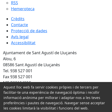
RSS
Hemeroteca
Crèdits
Contacte
Protecció de dades
Avís legal
Accessibilitat
Ajuntament de Sant Agustí de Lluçanès
Alou, 6
08586 Sant Agustí de Lluçanès
Tel. 938 527 001
Fax 938 527 001
NIF P0819400C
Aquest lloc web fa servir cookies pròpies i de tercers per
facilitar-te una experiència de navegació òptima i recollir
Amb la col·laboració de:
informació anònima per millorar i adaptar-nos a les teves
preferències i pautes de navegació. Navegar sense acceptar
les cookies limitarà la visibilitat i funcions del web.