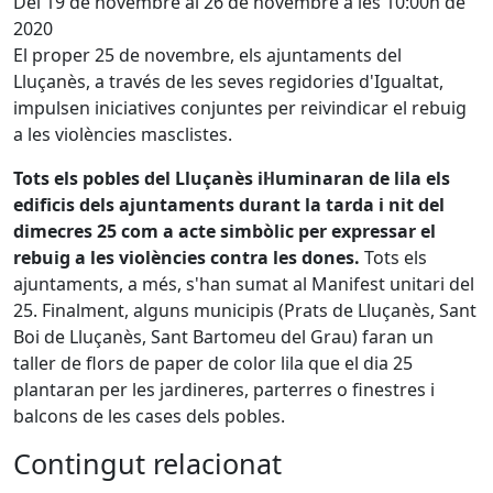
Del 19 de novembre al 26 de novembre a les 10:00h de
2020
El proper 25 de novembre, els ajuntaments del
Lluçanès, a través de les seves regidories d'Igualtat,
impulsen iniciatives conjuntes per reivindicar el rebuig
a les violències masclistes.
Tots els pobles del Lluçanès il·luminaran de lila els
edificis dels ajuntaments durant la tarda i nit del
dimecres 25 com a acte simbòlic per expressar el
rebuig a les violències contra les dones.
Tots els
ajuntaments, a més, s'han sumat al Manifest unitari del
25. Finalment, alguns municipis (Prats de Lluçanès, Sant
Boi de Lluçanès, Sant Bartomeu del Grau) faran un
taller de flors de paper de color lila que el dia 25
plantaran per les jardineres, parterres o finestres i
balcons de les cases dels pobles.
Contingut relacionat