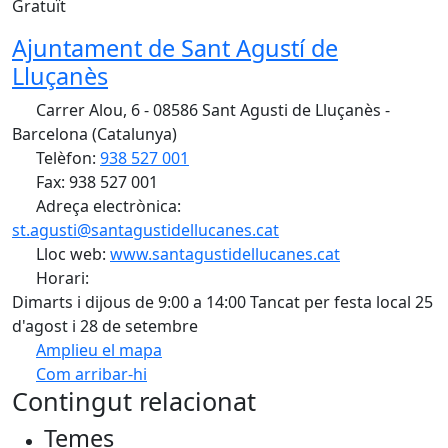
Gratuït
Ajuntament de Sant Agustí de
Lluçanès
Carrer Alou, 6 - 08586 Sant Agusti de Lluçanès -
Barcelona (Catalunya)
Telèfon:
938 527 001
Fax: 938 527 001
Adreça electrònica:
st.agusti@santagustidellucanes.cat
Lloc web:
www.santagustidellucanes.cat
Horari:
Dimarts i dijous de 9:00 a 14:00 Tancat per festa local 25
d'agost i 28 de setembre
Amplieu el mapa
Com arribar-hi
Leaflet
| ©
OpenStreetMap
contributors
Contingut relacionat
+
Temes
−