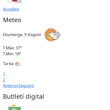
Accedeix
Meteo
Diumenge, 9 d’agost
D
T.Màx: 37°
T
T.Min: 18°
T
Tarda
T
1
2
Anterior
Següent
Butlletí digital