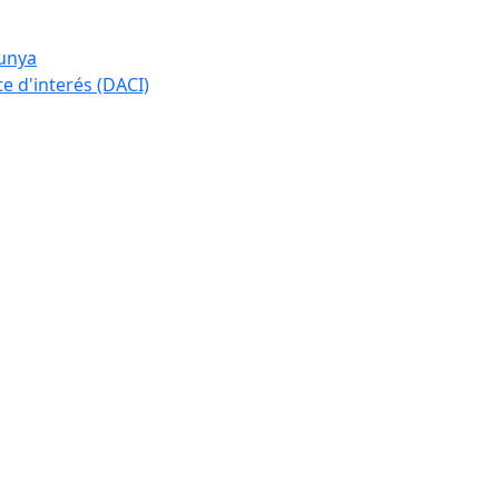
lunya
te d'interés (DACI)