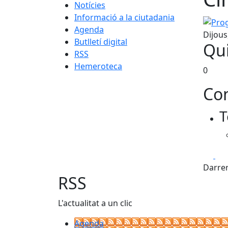
Notícies
Informació a la ciutadania
Progra
Agenda
Dijous
Butlletí digital
Qui
RSS
Hemeroteca
0
Con
T
Fa
Darrer
RSS
L'actualitat a un clic
Agenda