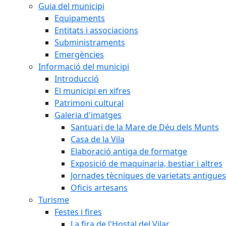
Guia del municipi
Equipaments
Entitats i associacions
Subministraments
Emergències
Informació del municipi
Introducció
El municipi en xifres
Patrimoni cultural
Galeria d'imatges
Santuari de la Mare de Déu dels Munts
Casa de la Vila
Elaboració antiga de formatge
Exposició de maquinaria, bestiar i altres
Jornades tècniques de varietats antigues
Oficis artesans
Turisme
Festes i fires
La fira de l'Hostal del Vilar