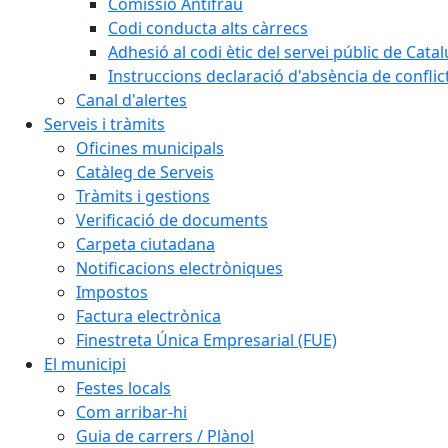
Comissió Antifrau
Codi conducta alts càrrecs
Adhesió al codi ètic del servei públic de Cata
Instruccions declaració d'absència de conflic
Canal d'alertes
Serveis i tràmits
Oficines municipals
Catàleg de Serveis
Tràmits i gestions
Verificació de documents
Carpeta ciutadana
Notificacions electròniques
Impostos
Factura electrònica
Finestreta Única Empresarial (FUE)
El municipi
Festes locals
Com arribar-hi
Guia de carrers / Plànol