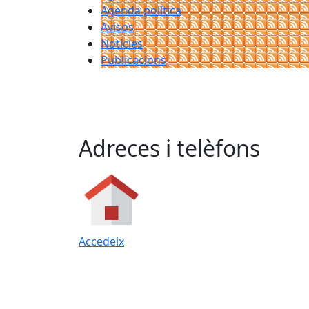
Agenda política
Avisos
Notícies
Publicacions
Adreces i telèfons
Accedeix