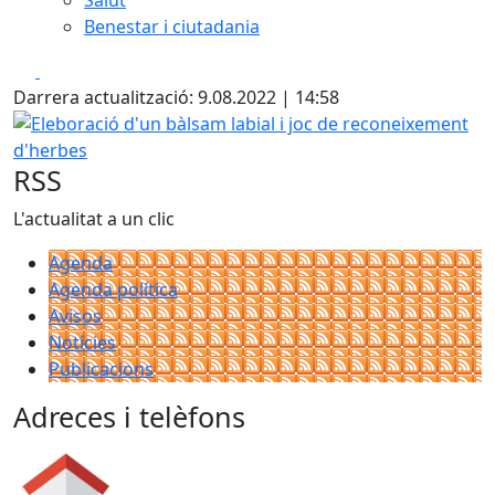
Salut
Benestar i ciutadania
Facebook
X
Darrera actualització: 9.08.2022 | 14:58
Eleboració d'un bàlsam labial i joc de reconeixement d'he
RSS
L'actualitat a un clic
Agenda
Agenda política
Avisos
Notícies
Publicacions
Adreces i telèfons