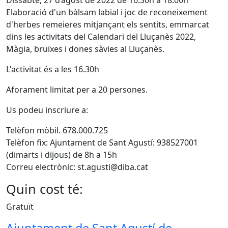
Dissabte, 27 d’agost de 2022 de 16:30h a 18:00h
Elaboració d'un bàlsam labial i joc de reconeixement
d'herbes remeieres mitjançant els sentits, emmarcat
dins les activitats del Calendari del Lluçanès 2022,
Màgia, bruixes i dones sàvies al Lluçanès.
L'activitat és a les 16.30h
Aforament limitat per a 20 persones.
Us podeu inscriure a:
Telèfon mòbil. 678.000.725
Telèfon fix: Ajuntament de Sant Agustí: 938527001
(dimarts i dijous) de 8h a 15h
Correu electrònic: st.agusti@diba.cat
Quin cost té:
Gratuït