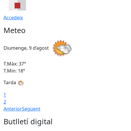
Accedeix
Meteo
Diumenge, 9 d’agost
D
T.Màx: 37°
T
T.Min: 18°
T
Tarda
T
1
2
Anterior
Següent
Butlletí digital