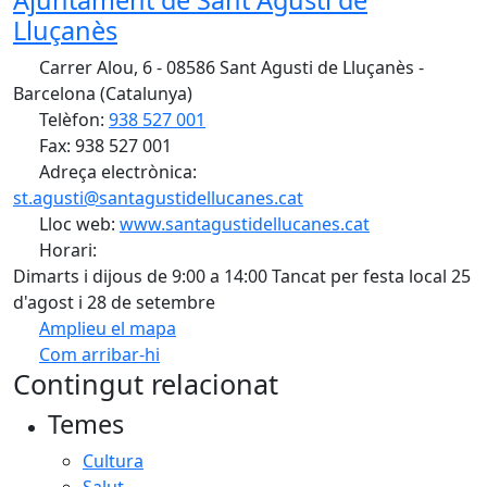
Ajuntament de Sant Agustí de
Lluçanès
Carrer Alou, 6 - 08586 Sant Agusti de Lluçanès -
Barcelona (Catalunya)
Telèfon:
938 527 001
Fax: 938 527 001
Adreça electrònica:
st.agusti@santagustidellucanes.cat
Lloc web:
www.santagustidellucanes.cat
Horari:
Dimarts i dijous de 9:00 a 14:00 Tancat per festa local 25
d'agost i 28 de setembre
Amplieu el mapa
Com arribar-hi
Leaflet
| ©
OpenStreetMap
contributors
Contingut relacionat
+
Temes
−
Cultura