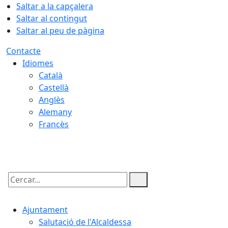
Saltar a la capçalera
Saltar al contingut
Saltar al peu de pàgina
Contacte
Idiomes
Català
Castellà
Anglès
Alemany
Francès
08.08.2026 | 14:38
Cercar:
Ajuntament
Salutació de l'Alcaldessa