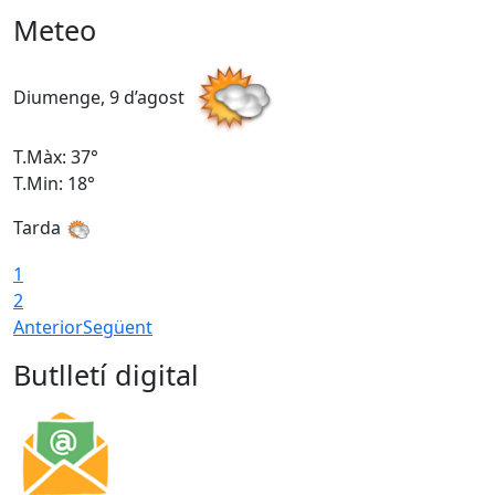
Meteo
Diumenge, 9 d’agost
D
T.Màx: 37°
T
T.Min: 18°
T
Tarda
T
1
2
Anterior
Següent
Butlletí digital