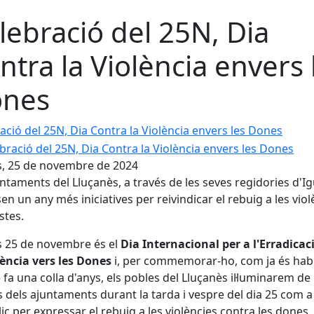
lebració del 25N, Dia
ntra la Violència envers 
nes
ació del 25N, Dia Contra la Violència envers les Dones
s, 25 de novembre de 2024
untaments del Lluçanès, a través de les seves regidories d'Ig
en un any més iniciatives per reivindicar el rebuig a les viol
stes.
s 25 de novembre és el
Dia Internacional per a l'Erradicac
lència vers les Dones
i, per commemorar-ho, com ja és habi
 fa una colla d'anys, els pobles del Lluçanès il·luminarem de l
is dels ajuntaments durant la tarda i vespre del dia 25 com a
ic per expressar el rebuig a les violències contra les dones.