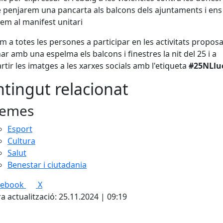
penjarem una pancarta als balcons dels ajuntaments i ens
m al manifest unitari
 a totes les persones a participar en les activitats propos
inar amb una espelma els balcons i finestres la nit del 25 i a
tir les imatges a les xarxes socials amb l'etiqueta
#25NLlu
tingut relacionat
emes
Esport
Cultura
Salut
Benestar i ciutadania
cebook
X
a actualització: 25.11.2024 | 09:19