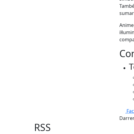
També 
sumare
Animem
il·lum
compar
Con
T
Fa
Darrer
RSS