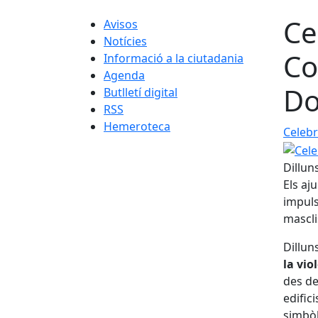
Ce
Avisos
Notícies
Co
Informació a la ciutadania
Agenda
Do
Butlletí digital
RSS
Hemeroteca
Celebr
Dillun
Els aj
impuls
mascli
Dillun
la vio
des de
edific
simbòl