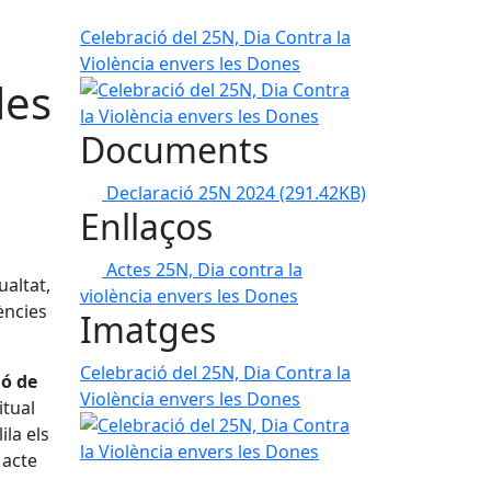
Celebració del 25N, Dia Contra la
Violència envers les Dones
les
Documents
Declaració 25N 2024
(291.42KB)
Enllaços
Actes 25N, Dia contra la
ualtat,
violència envers les Dones
ències
Imatges
Celebració del 25N, Dia Contra la
ió de
Violència envers les Dones
tual
ila els
 acte