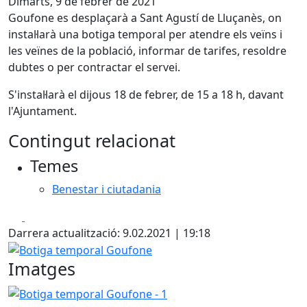
Dimarts, 9 de febrer de 2021
Goufone es desplaçarà a Sant Agustí de Lluçanès, on
instal·larà una botiga temporal per atendre els veïns i
les veïnes de la població, informar de tarifes, resoldre
dubtes o per contractar el servei.
S'instal·larà el dijous 18 de febrer, de 15 a 18 h, davant
l'Ajuntament.
Contingut relacionat
Temes
Benestar i ciutadania
Facebook
X
Darrera actualització: 9.02.2021 | 19:18
Botiga temporal Goufone
Imatges
Botiga temporal Goufone - 1