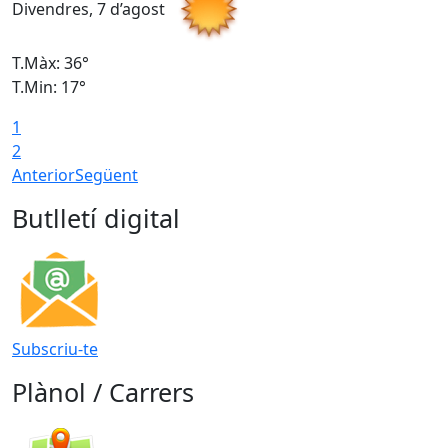
Divendres, 7 d’agost
D
T.Màx: 36°
T
T.Min: 17°
T
1
T
2
Anterior
Següent
Butlletí digital
Subscriu-te
Plànol / Carrers