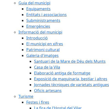
Guia del municipi
Equipaments
Entitats i associacions
Subministraments
Emergències
Informació del municipi
Introducció
El municipi en xifres
Patrimoni cultural
Galeria d'imatges
Santuari de la Mare de Déu dels Munts
Casa de la Vila
Elaboració antiga de formatge
Exposició de maquinaria, bestiar i altres
Jornades tècniques de varietats antigues
Oficis artesans
Turisme
Festes i fires
La fira de l'Hostal del Vilar