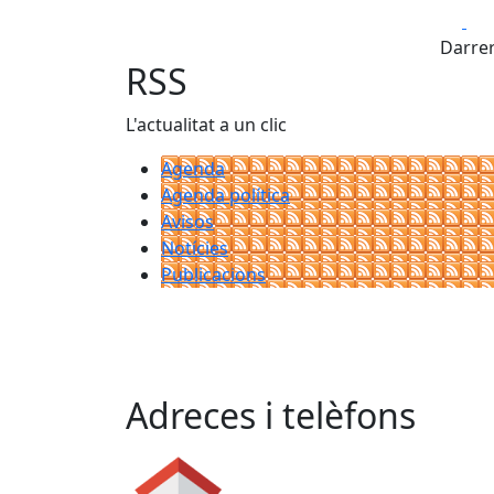
Fa
Darrer
RSS
L'actualitat a un clic
Agenda
Agenda política
Avisos
Notícies
Publicacions
Adreces i telèfons