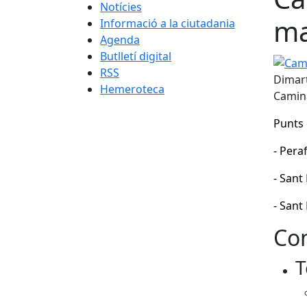
Notícies
ma
Informació a la ciutadania
Agenda
Butlletí digital
Camin
RSS
Dimart
Hemeroteca
Camina
Punts 
- Pera
- Sant
- Sant
Con
T