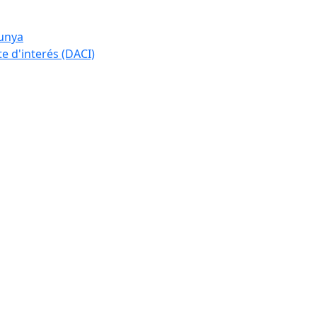
lunya
te d'interés (DACI)