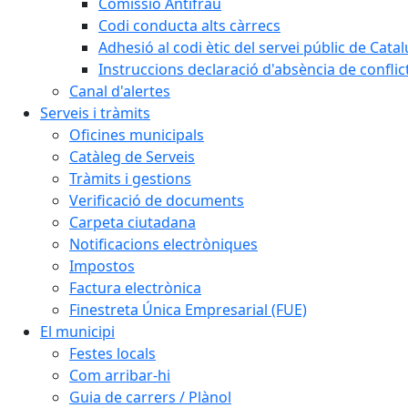
Comissió Antifrau
Codi conducta alts càrrecs
Adhesió al codi ètic del servei públic de Cata
Instruccions declaració d'absència de conflic
Canal d'alertes
Serveis i tràmits
Oficines municipals
Catàleg de Serveis
Tràmits i gestions
Verificació de documents
Carpeta ciutadana
Notificacions electròniques
Impostos
Factura electrònica
Finestreta Única Empresarial (FUE)
El municipi
Festes locals
Com arribar-hi
Guia de carrers / Plànol