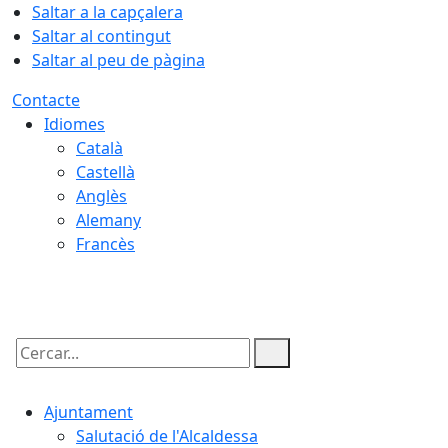
Saltar a la capçalera
Saltar al contingut
Saltar al peu de pàgina
Contacte
Idiomes
Català
Castellà
Anglès
Alemany
Francès
08.08.2026 | 13:11
Cercar:
Ajuntament
Salutació de l'Alcaldessa