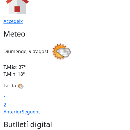
Accedeix
Meteo
Diumenge, 9 d’agost
D
T.Màx: 37°
T
T.Min: 18°
T
Tarda
T
1
2
Anterior
Següent
Butlletí digital