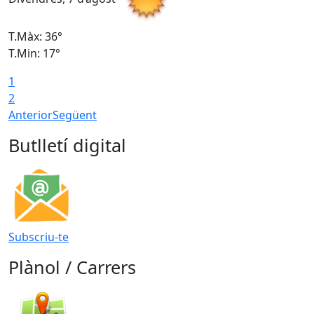
T.Màx: 36°
T
T.Min: 17°
T
1
T
2
Anterior
Següent
Butlletí digital
Subscriu-te
Plànol / Carrers