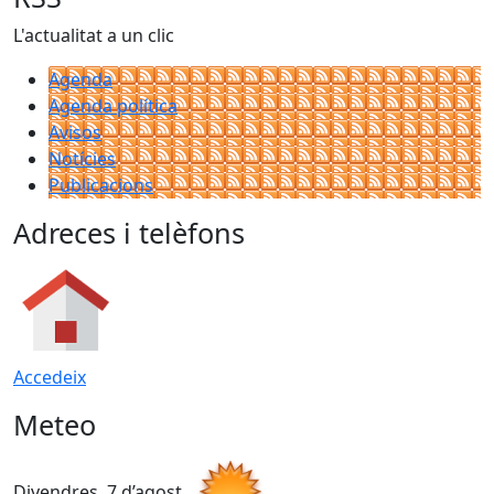
L'actualitat a un clic
Agenda
Agenda política
Avisos
Notícies
Publicacions
Adreces i telèfons
Accedeix
Meteo
Divendres, 7 d’agost
D