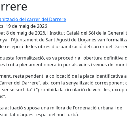
rrere
tzació del carrer del Darrere
s, 19 de maig de 2026
sat 8 de maig de 2026, l'Institut Català del Sòl de la Generali
nya i l'Ajuntament de Sant Agustí de Lluçanès van formalitz
 de recepció de les obres d'urbanització del carrer del Darre
uesta formalització, es va procedir a l'obertura definitiva de
 es troba plenament operatiu per als veïns i veïnes del munic
ment, resta pendent la col·locació de la placa identificativa 
arrer del Darrere”, així com la senyalització corresponent 
r sense sortida” i “prohibida la circulació de vehicles, except
is”.
a actuació suposa una millora de l'ordenació urbana i de
sibilitat d'aquest espai del nucli urbà.
cebook
X