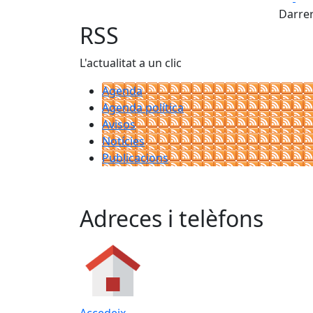
Darrer
RSS
L'actualitat a un clic
Agenda
Agenda política
Avisos
Notícies
Publicacions
Adreces i telèfons
Accedeix