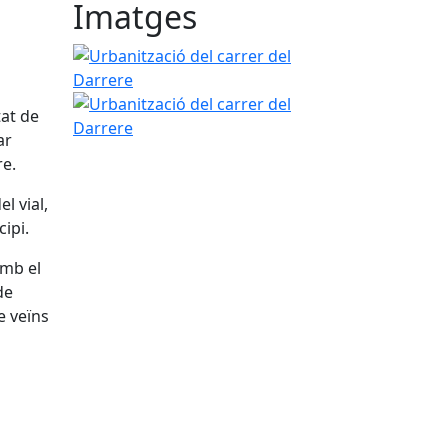
Imatges
Urbanització del carrer del Darrere
Urbanització del carrer del Darrere
tat de
ar
re.
l vial,
ipi.
amb el
de
e veïns