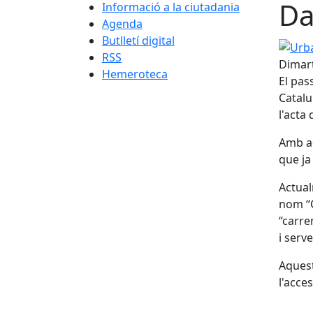
Da
Informació a la ciutadania
Agenda
Butlletí digital
Urbani
RSS
Dimart
Hemeroteca
El pas
Catalu
l'acta
Amb aq
que ja
Actual
nom “C
“carre
i serve
Aquest
l'acces
Fa