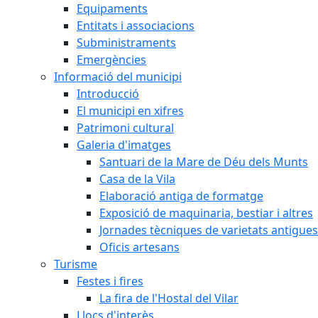
Equipaments
Entitats i associacions
Subministraments
Emergències
Informació del municipi
Introducció
El municipi en xifres
Patrimoni cultural
Galeria d'imatges
Santuari de la Mare de Déu dels Munts
Casa de la Vila
Elaboració antiga de formatge
Exposició de maquinaria, bestiar i altres
Jornades tècniques de varietats antigues
Oficis artesans
Turisme
Festes i fires
La fira de l'Hostal del Vilar
Llocs d'interès