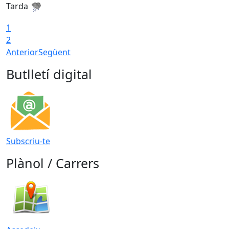
Tarda
T
1
2
Anterior
Següent
Butlletí digital
Subscriu-te
Plànol / Carrers