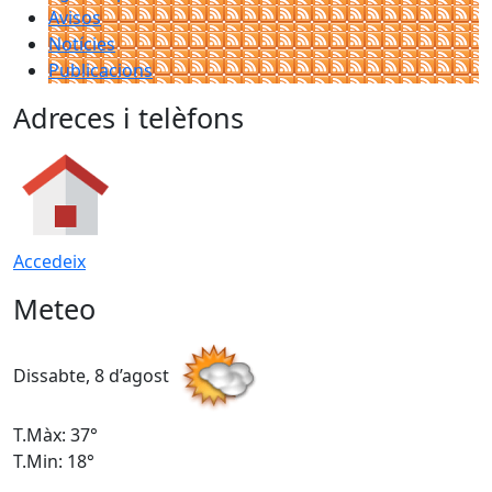
Avisos
Notícies
Publicacions
Adreces i telèfons
Accedeix
Meteo
Dissabte, 8 d’agost
D
T.Màx: 37°
T
T.Min: 18°
T