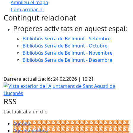
Amplieu el mapa
Com arribar-hi
Leaflet
| ©
OpenStreetMap
contributors
Contingut relacionat
+
Properes activitats en aquest espai:
−
Bibliobús Serra de Bellmunt - Setembre
Bibliobús Serra de Bellmunt - Octubre
Bibliobús Serra de Bellmunt - Novembre
Bibliobús Serra de Bellmunt - Desembre
Facebook
X
Darrera actualització: 24.02.2026 | 10:21
Vista exterior de l'Ajuntament de Sant Agusti de Lluçanès
RSS
L'actualitat a un clic
Agenda
Agenda política