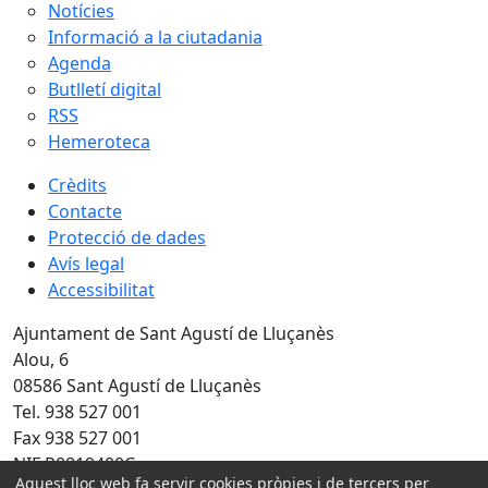
Notícies
Informació a la ciutadania
Agenda
Butlletí digital
RSS
Hemeroteca
Crèdits
Contacte
Protecció de dades
Avís legal
Accessibilitat
Ajuntament de Sant Agustí de Lluçanès
Alou, 6
08586 Sant Agustí de Lluçanès
Tel. 938 527 001
Fax 938 527 001
NIF P0819400C
Aquest lloc web fa servir cookies pròpies i de tercers per