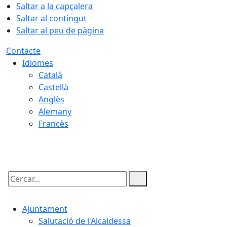
Saltar a la capçalera
Saltar al contingut
Saltar al peu de pàgina
Contacte
Idiomes
Català
Castellà
Anglès
Alemany
Francès
06.08.2026 | 17:43
Cercar:
Ajuntament
Salutació de l'Alcaldessa