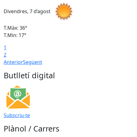
Divendres, 7 d’agost
D
T.Màx: 36°
T
T.Min: 17°
T
1
T
2
Anterior
Següent
Butlletí digital
Subscriu-te
Plànol / Carrers