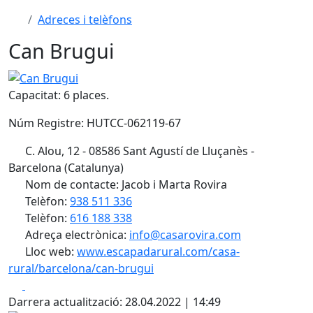
Adreces i telèfons
Can Brugui
Can Brugui
Capacitat: 6 places.
Núm Registre: HUTCC-062119-67
C. Alou, 12 - 08586 Sant Agustí de Lluçanès -
Barcelona (Catalunya)
Nom de contacte: Jacob i Marta Rovira
Telèfon:
938 511 336
Telèfon:
616 188 338
Adreça electrònica:
info@casarovira.com
Lloc web:
www.escapadarural.com/casa-
rural/barcelona/can-brugui
Facebook
X
Darrera actualització: 28.04.2022 | 14:49