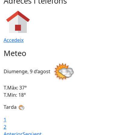
Adreces i telèfons
Accedeix
Meteo
Diumenge, 9 d’agost
D
T.Màx: 37°
T
T.Min: 18°
T
Tarda
T
1
2
Anterior
Següent