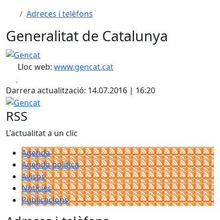
Adreces i telèfons
Generalitat de Catalunya
Gencat
Lloc web:
www.gencat.cat
Facebook
X
Darrera actualització: 14.07.2016 | 16:20
Gencat
RSS
L'actualitat a un clic
Agenda
Agenda política
Avisos
Notícies
Publicacions