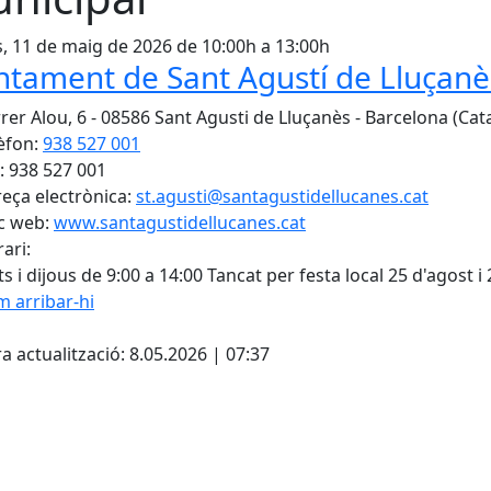
s, 11 de maig de 2026 de 10:00h a 13:00h
ntament de Sant Agustí de Lluçanè
rer Alou, 6 - 08586 Sant Agusti de Lluçanès - Barcelona (Cat
èfon:
938 527 001
: 938 527 001
eça electrònica:
st.agusti@santagustidellucanes.cat
c web:
www.santagustidellucanes.cat
ari:
s i dijous de 9:00 a 14:00 Tancat per festa local 25 d'agost 
 arribar-hi
cebook
X
a actualització: 8.05.2026 | 07:37