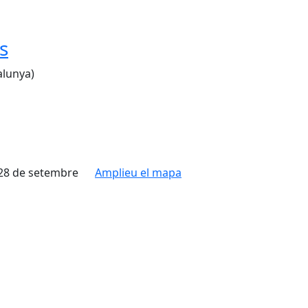
s
alunya)
i 28 de setembre
Amplieu el mapa
Leaflet
| ©
OpenStreetMap
contributors