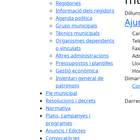
Regidories
Informació dels regidors
Dillun
Agenda política
Aju
Grups municipals
Tècnics municipals
Car
Organismes dependents
Tel
o vinculats
Fax
Altres administracions
Adr
Pressupostos i plantilles
Llo
Gestió econòmica
Hor
Inventari general de
Dimart
patrimoni
Com
Ple municipal
Fa
+
Resolucions i decrets
Darrer
−
Normativa
Plans, campanyes i
programes
Anuncis / Edictes
Convocatòries