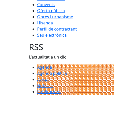
Convenis
Oferta pública
Obres i urbanisme
Hisenda
Perfil de contractant
Seu electrònica
RSS
L'actualitat a un clic
Agenda
Agenda política
Avisos
Notícies
Publicacions