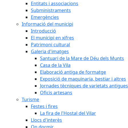
Entitats i associacions
Subministraments
Emergències
Informació del municipi
Introducció
El municipi en xifres
Patrimoni cultural
Galeria d'imatges
Santuari de la Mare de Déu dels Munts
Casa de la Vila
Elaboració antiga de formatge
Exposició de maquinaria, bestiar i altres
Jornades tècniques de varietats antigues
Oficis artesans
Turisme
Festes i fires
La fira de l'Hostal del Vilar
Llocs d'interès
On dormir