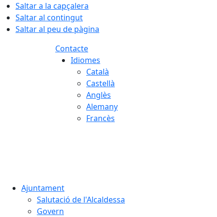
Saltar a la capçalera
Saltar al contingut
Saltar al peu de pàgina
Contacte
Idiomes
Català
Castellà
Anglès
Alemany
Francès
07.08.2026 | 15:09
Ajuntament
Salutació de l'Alcaldessa
Govern