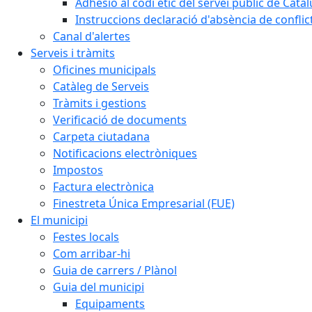
Adhesió al codi ètic del servei públic de Cata
Instruccions declaració d'absència de conflic
Canal d'alertes
Serveis i tràmits
Oficines municipals
Catàleg de Serveis
Tràmits i gestions
Verificació de documents
Carpeta ciutadana
Notificacions electròniques
Impostos
Factura electrònica
Finestreta Única Empresarial (FUE)
El municipi
Festes locals
Com arribar-hi
Guia de carrers / Plànol
Guia del municipi
Equipaments