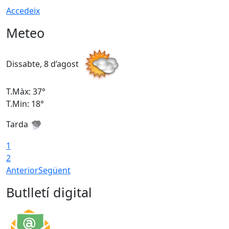
Accedeix
Meteo
Dissabte, 8 d’agost
D
T.Màx: 37°
T
T.Min: 18°
T
Tarda
T
1
2
Anterior
Següent
Butlletí digital