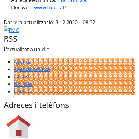
Lloc web:
www.fmc.cat/
Facebook
X
Darrera actualització: 3.12.2020 | 08:32
FMC
RSS
L'actualitat a un clic
Agenda
Agenda política
Avisos
Notícies
Publicacions
Adreces i telèfons