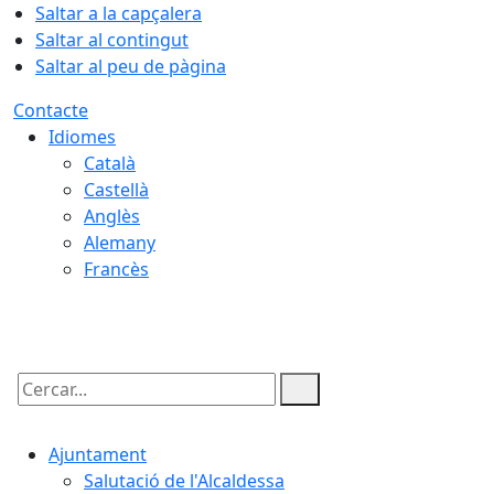
Saltar a la capçalera
Saltar al contingut
Saltar al peu de pàgina
Contacte
Idiomes
Català
Castellà
Anglès
Alemany
Francès
07.08.2026 | 13:24
Cercar:
Ajuntament
Salutació de l'Alcaldessa