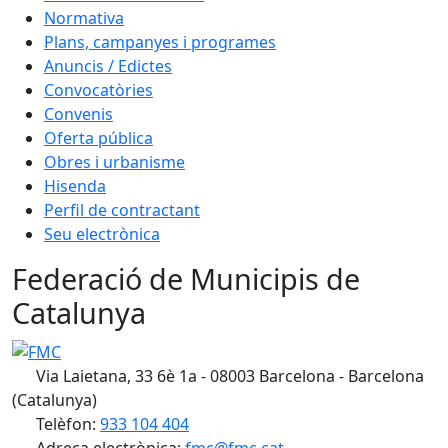
Normativa
Plans, campanyes i programes
Anuncis / Edictes
Convocatòries
Convenis
Oferta pública
Obres i urbanisme
Hisenda
Perfil de contractant
Seu electrònica
Federació de Municipis de
Catalunya
FMC
Via Laietana, 33 6è 1a - 08003 Barcelona - Barcelona
(Catalunya)
Telèfon:
933 104 404
Adreça electrònica:
fmc@fmc.cat