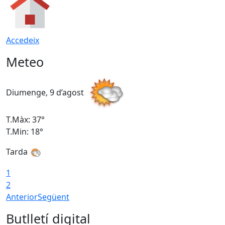
Accedeix
Meteo
Diumenge, 9 d’agost
D
T.Màx: 37°
T
T.Min: 18°
T
Tarda
T
1
2
Anterior
Següent
Butlletí digital