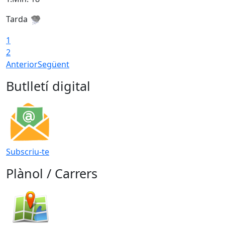
Tarda
T
1
2
Anterior
Següent
Butlletí digital
Subscriu-te
Plànol / Carrers