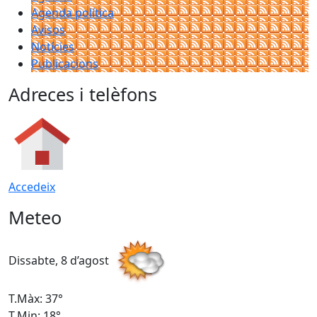
Agenda política
Avisos
Notícies
Publicacions
Adreces i telèfons
Accedeix
Meteo
Dissabte, 8 d’agost
D
T.Màx: 37°
T
T.Min: 18°
T