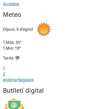
Accedeix
Meteo
Dijous, 6 d’agost
D
T.Màx: 35°
T
T.Min: 19°
T
Tarda
1
2
Anterior
Següent
Butlletí digital