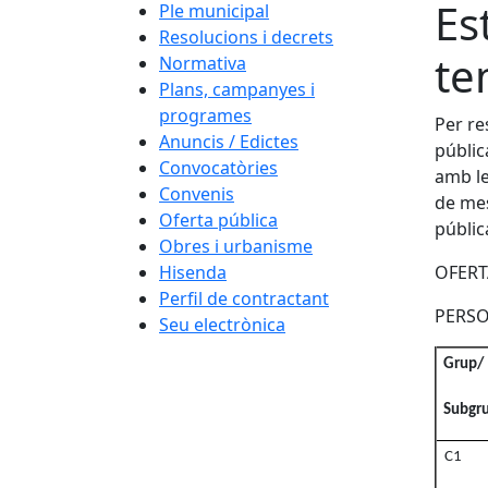
Es
Ple municipal
Resolucions i decrets
te
Normativa
Plans, campanyes i
programes
Per re
Anuncis / Edictes
públic
Convocatòries
amb le
Convenis
de mes
Oferta pública
públic
Obres i urbanisme
Hisenda
OFERT
Perfil de contractant
PERSO
Seu electrònica
Grup/
Subgr
C1