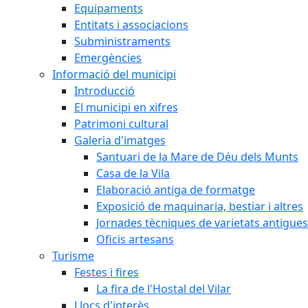
Equipaments
Entitats i associacions
Subministraments
Emergències
Informació del municipi
Introducció
El municipi en xifres
Patrimoni cultural
Galeria d'imatges
Santuari de la Mare de Déu dels Munts
Casa de la Vila
Elaboració antiga de formatge
Exposició de maquinaria, bestiar i altres
Jornades tècniques de varietats antigues
Oficis artesans
Turisme
Festes i fires
La fira de l'Hostal del Vilar
Llocs d'interès