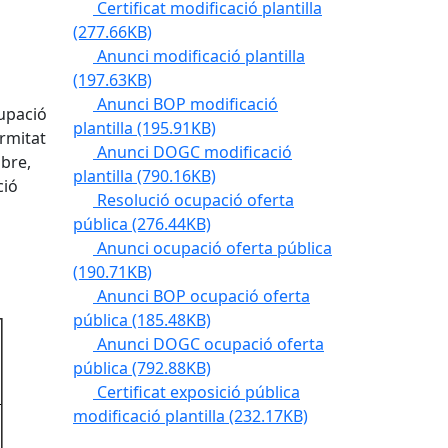
Certificat modificació plantilla
(277.66KB)
Anunci modificació plantilla
(197.63KB)
Anunci BOP modificació
cupació
plantilla
(195.91KB)
ormitat
Anunci DOGC modificació
mbre,
plantilla
(790.16KB)
ció
Resolució ocupació oferta
pública
(276.44KB)
Anunci ocupació oferta pública
(190.71KB)
Anunci BOP ocupació oferta
pública
(185.48KB)
Anunci DOGC ocupació oferta
pública
(792.88KB)
Certificat exposició pública
modificació plantilla
(232.17KB)