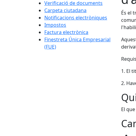
Verificació de documents
Carpeta ciutadana
És el 
Notificacions electròniques
comuni
Impostos
l'habil
Factura electrònica
Finestreta Única Empresarial
Aquest
(FUE)
deriva
Requis
1. El 
2. Hav
Qui
El que
Can