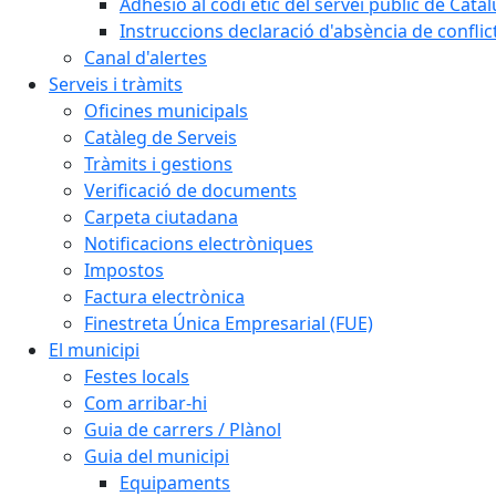
Adhesió al codi ètic del servei públic de Cata
Instruccions declaració d'absència de conflic
Canal d'alertes
Serveis i tràmits
Oficines municipals
Catàleg de Serveis
Tràmits i gestions
Verificació de documents
Carpeta ciutadana
Notificacions electròniques
Impostos
Factura electrònica
Finestreta Única Empresarial (FUE)
El municipi
Festes locals
Com arribar-hi
Guia de carrers / Plànol
Guia del municipi
Equipaments