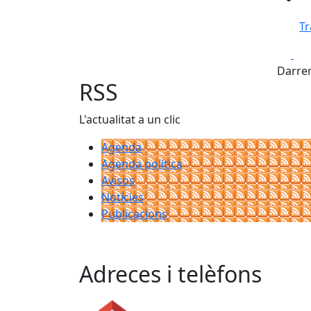
Tr
Fa
Darrer
RSS
L'actualitat a un clic
Agenda
Agenda política
Avisos
Notícies
Publicacions
Adreces i telèfons