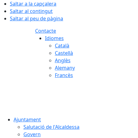
Saltar a la capçalera
Saltar al contingut
Saltar al peu de pàgina
Contacte
Idiomes
Català
Castellà
Anglès
Alemany
Francès
07.08.2026 | 03:59
Ajuntament
Salutació de l'Alcaldessa
Govern