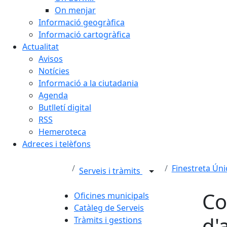
On menjar
Informació geogràfica
Informació cartogràfica
Actualitat
Avisos
Notícies
Informació a la ciutadania
Agenda
Butlletí digital
RSS
Hemeroteca
Adreces i telèfons
Finestreta Úni
Serveis i tràmits
Co
Oficines municipals
Catàleg de Serveis
d'a
Tràmits i gestions