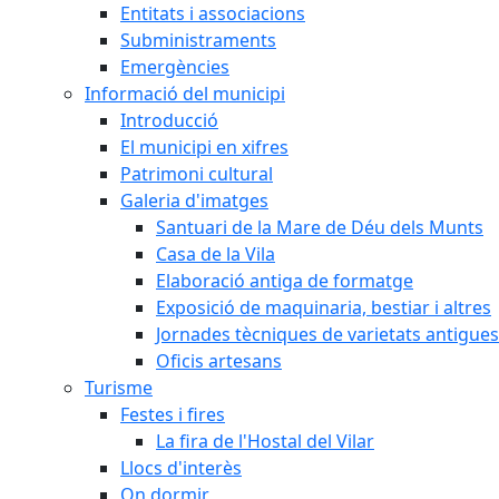
Entitats i associacions
Subministraments
Emergències
Informació del municipi
Introducció
El municipi en xifres
Patrimoni cultural
Galeria d'imatges
Santuari de la Mare de Déu dels Munts
Casa de la Vila
Elaboració antiga de formatge
Exposició de maquinaria, bestiar i altres
Jornades tècniques de varietats antigues
Oficis artesans
Turisme
Festes i fires
La fira de l'Hostal del Vilar
Llocs d'interès
On dormir