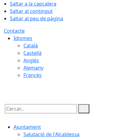
Saltar a la capçalera
Saltar al contingut
Saltar al peu de pàgina
Contacte
Idiomes
Català
Castellà
Anglès
Alemany
Francès
07.08.2026 | 10:28
Cercar:
Ajuntament
Salutació de l'Alcaldessa