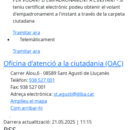
PER VOLANT D'EMPADRONAMENT A L'INSTANT - Si
teniu certificat electrònic podeu obtenir el volant
d'empadronament a l'instant a través de la carpeta
ciutadana
Tramitar ara
Telemàticament
Tramitar ara
Oficina d'atenció a la ciutadania (OAC)
Carrer Alou,6 - 08589 Sant Agustí de Lluçanès
Telèfon:
938 527 001
Fax: 938 527 001
Adreça electrònica:
st.agusti@diba.cat
Amplieu el mapa
Com arribar-hi
Leaflet
| ©
OpenStreetMap
contributors
Facebook
X
+
Darrera actualització: 21.05.2025 | 11:15
−
RSS