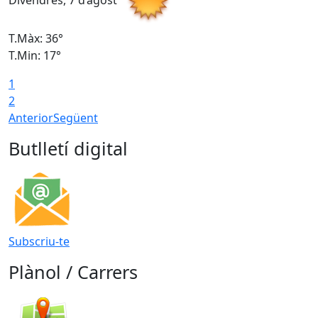
Divendres, 7 d’agost
D
T.Màx: 36°
T
T.Min: 17°
T
1
T
2
Anterior
Següent
Butlletí digital
Subscriu-te
Plànol / Carrers