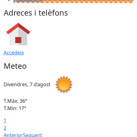
Adreces i telèfons
Accedeix
Meteo
Divendres, 7 d’agost
D
T.Màx: 36°
T
T.Min: 17°
T
1
T
2
Anterior
Següent