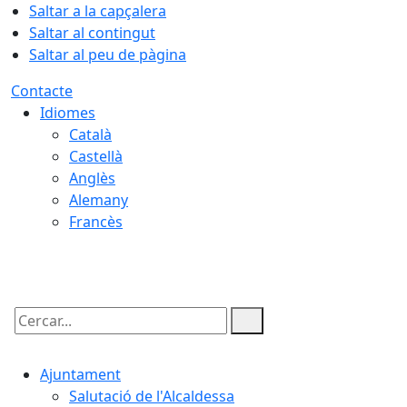
Saltar a la capçalera
Saltar al contingut
Saltar al peu de pàgina
Contacte
Idiomes
Català
Castellà
Anglès
Alemany
Francès
06.08.2026 | 12:36
Cercar:
Ajuntament
Salutació de l'Alcaldessa