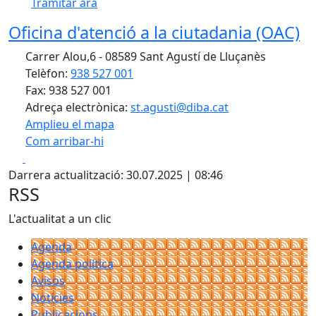
Tramitar ara
Oficina d'atenció a la ciutadania (OAC)
Carrer Alou,6 - 08589 Sant Agustí de Lluçanès
Telèfon:
938 527 001
Fax: 938 527 001
Adreça electrònica:
st.agusti@diba.cat
Amplieu el mapa
Com arribar-hi
Leaflet
| ©
OpenStreetMap
contributors
Facebook
X
+
Darrera actualització: 30.07.2025 | 08:46
−
RSS
L'actualitat a un clic
Agenda
Agenda política
Avisos
Notícies
Publicacions