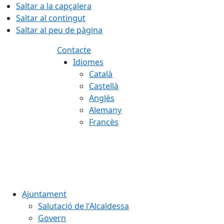
Saltar a la capçalera
Saltar al contingut
Saltar al peu de pàgina
Contacte
Idiomes
Català
Castellà
Anglès
Alemany
Francès
06.08.2026 | 06:25
Ajuntament
Salutació de l'Alcaldessa
Govern