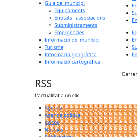
Guia del municipi
En
Equipaments
S
Entitats i associacions
E
Subministraments
Emergències
E
Informació del municipi
En
Turisme
S
Informació geogràfica
E
Informació cartogràfica
Fa
Darrer
RSS
L'actualitat a un clic
Agenda
Agenda política
Avisos
Notícies