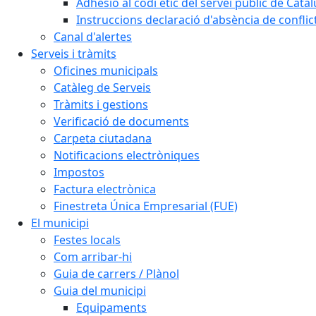
Adhesió al codi ètic del servei públic de Cata
Instruccions declaració d'absència de conflic
Canal d'alertes
Serveis i tràmits
Oficines municipals
Catàleg de Serveis
Tràmits i gestions
Verificació de documents
Carpeta ciutadana
Notificacions electròniques
Impostos
Factura electrònica
Finestreta Única Empresarial (FUE)
El municipi
Festes locals
Com arribar-hi
Guia de carrers / Plànol
Guia del municipi
Equipaments