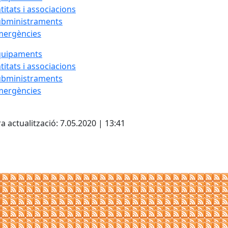
titats i associacions
ubministraments
mergències
quipaments
titats i associacions
ubministraments
mergències
cebook
X
a actualització: 7.05.2020 | 13:41