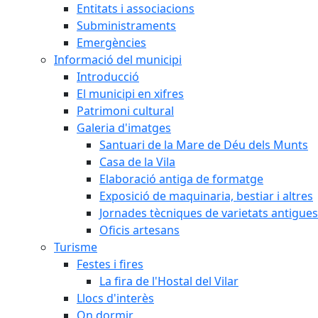
Entitats i associacions
Subministraments
Emergències
Informació del municipi
Introducció
El municipi en xifres
Patrimoni cultural
Galeria d'imatges
Santuari de la Mare de Déu dels Munts
Casa de la Vila
Elaboració antiga de formatge
Exposició de maquinaria, bestiar i altres
Jornades tècniques de varietats antigues
Oficis artesans
Turisme
Festes i fires
La fira de l'Hostal del Vilar
Llocs d'interès
On dormir